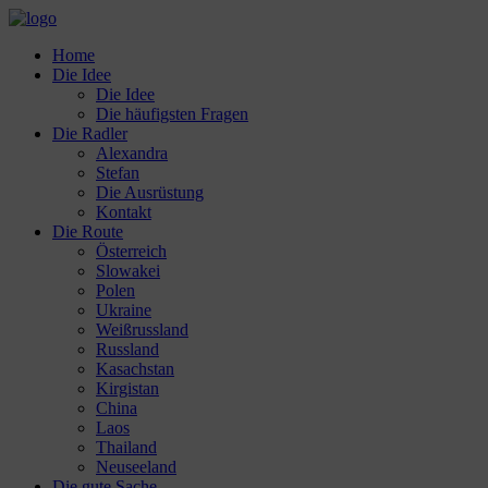
Home
Die Idee
Die Idee
Die häufigsten Fragen
Die Radler
Alexandra
Stefan
Die Ausrüstung
Kontakt
Die Route
Österreich
Slowakei
Polen
Ukraine
Weißrussland
Russland
Kasachstan
Kirgistan
China
Laos
Thailand
Neuseeland
Die gute Sache