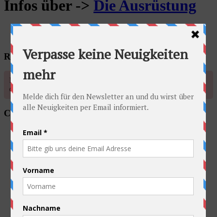
Infos über ->
Die Ausrüstung
Radschlag auf Facebook
No account found, Please enter the account ID available in the
dashboard
Categories
Allgemein
Ausrüstung
Australien
Belgien
China
Deutschland
Frankreich
Kasachstan
Kirgistan
Laos