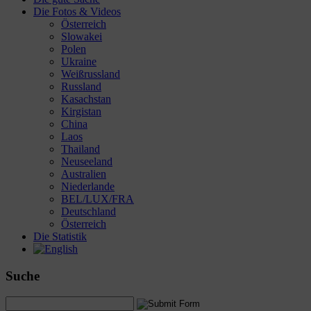
Die Fotos & Videos
Österreich
Slowakei
Polen
Ukraine
Weißrussland
Russland
Kasachstan
Kirgistan
China
Laos
Thailand
Neuseeland
Australien
Niederlande
BEL/LUX/FRA
Deutschland
Österreich
Die Statistik
Suche