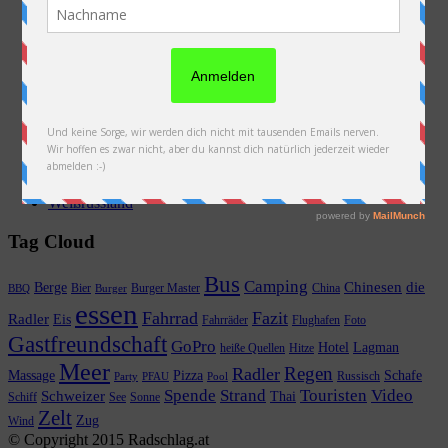
Luxembourg
Neuseeland
Niederlande
Österreich
PFAU
Polen
Russland
Slowakei
Thailand
Ukraine
Vorbereitung
Weißrussland
Tag Cloud
Bus
Camping
Chinesen
die
Berge
Bier
Burger Master
China
BBQ
Burger
essen
Fahrrad
Fazit
Radler
Eis
Fahrräder
Flughafen
Foto
Gastfreundschaft
GoPro
Hotel
Lagman
heiße Quellen
Hitze
Meer
Regen
Radler
Massage
Pizza
Schafe
Russisch
Party
PFAU
Pool
Spende
Strand
Touristen
Video
Schweizer
Thai
Schiff
See
Sonne
Zelt
Zug
Wind
© Copyright 2015 Radschlag.at