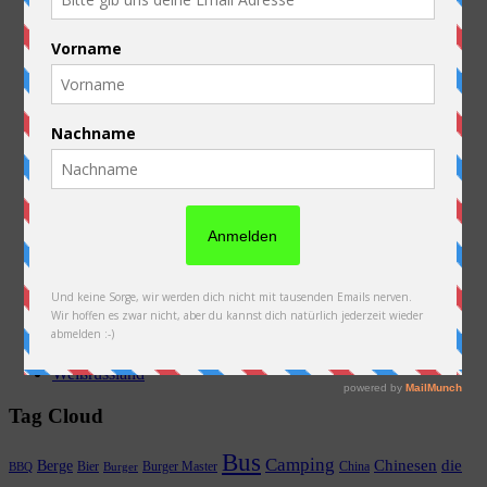
Australien
Belgien
China
Deutschland
Frankreich
Kasachstan
Kirgistan
Laos
Luxembourg
Neuseeland
Niederlande
Österreich
PFAU
Polen
Russland
Slowakei
Thailand
Ukraine
Vorbereitung
Weißrussland
Tag Cloud
Bus
Camping
Chinesen
die
Berge
Bier
Burger Master
China
BBQ
Burger