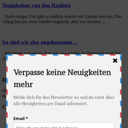
Neuigkeiten von den Radlern
Nach einiger Zeit gibt es endlich wieder ein Update von uns. Der
Alltag hat uns zwar wieder eingeholt, aber wir stecken ...
So sind wir also angekommen…
Wir hatten nun etwas Zeit, um uns wieder an Österreich und den
Alltag hier zu gewöhnen. Und schön langsam gehen wir die ...
Radschlag auf Facebook
No account found, Please enter the account ID available in the
dashboard
Categories
Allgemein
Ausrüstung