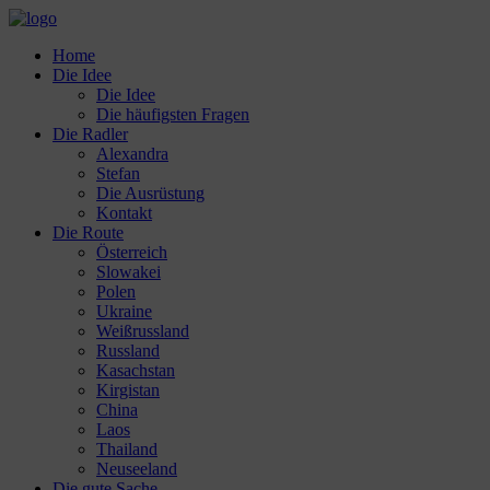
Home
Die Idee
Die Idee
Die häufigsten Fragen
Die Radler
Alexandra
Stefan
Die Ausrüstung
Kontakt
Die Route
Österreich
Slowakei
Polen
Ukraine
Weißrussland
Russland
Kasachstan
Kirgistan
China
Laos
Thailand
Neuseeland
Die gute Sache