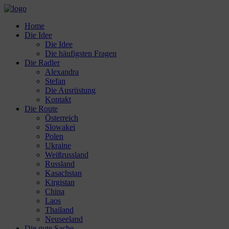
Home
Die Idee
Die Idee
Die häufigsten Fragen
Die Radler
Alexandra
Stefan
Die Ausrüstung
Kontakt
Die Route
Österreich
Slowakei
Polen
Ukraine
Weißrussland
Russland
Kasachstan
Kirgistan
China
Laos
Thailand
Neuseeland
Die gute Sache