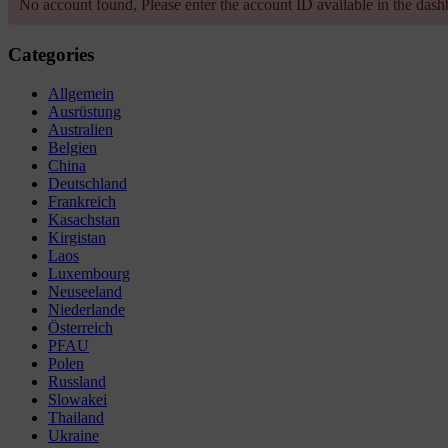
No account found, Please enter the account ID available in the das
Categories
Allgemein
Ausrüstung
Australien
Belgien
China
Deutschland
Frankreich
Kasachstan
Kirgistan
Laos
Luxembourg
Neuseeland
Niederlande
Österreich
PFAU
Polen
Russland
Slowakei
Thailand
Ukraine