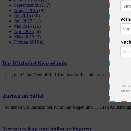
September 2015
(7)
August 2015
(9)
Juli 2015
(10)
Juni 2015
(11)
Mai 2015
(10)
April 2015
(4)
März 2015
(3)
Februar 2015
(1)
Das Kitzbühel Neuseelands
Jaja, der Otago Central Rail Trail war vorbei, aber vor uns lagen no
Zurück im Sattel
So haben wir uns also bei Wind und Regen und 11 Grad Außentempe
Tierisches Kap und höllische Figuren