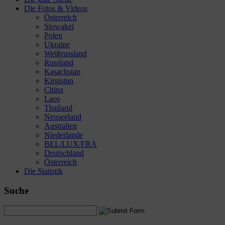
Die Fotos & Videos
Österreich
Slowakei
Polen
Ukraine
Weißrussland
Russland
Kasachstan
Kirgistan
China
Laos
Thailand
Neuseeland
Australien
Niederlande
BEL/LUX/FRA
Deutschland
Österreich
Die Statistik
Suche