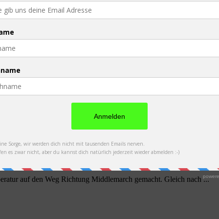
ch ein paar Hügel. Bis Queenstown wollten wir es ...
ratur auf den Weg Richtung Middlemarch gemacht. Gleich nach ...