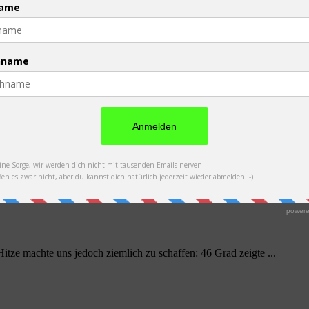
 sehen können, lediglich einen Teil vom Bundesstaat ...
ze machte uns jedoch ziemlich zu schaffen: 46 Grad zeigte ...