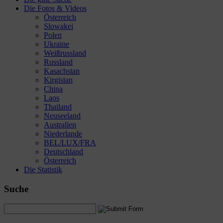
Die Fotos & Videos
Österreich
Slowakei
Polen
Ukraine
Weißrussland
Russland
Kasachstan
Kirgistan
China
Laos
Thailand
Neuseeland
Australien
Niederlande
BEL/LUX/FRA
Deutschland
Österreich
Die Statistik
Suche