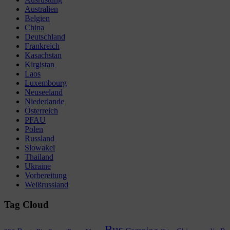
Australien
Belgien
China
Deutschland
Frankreich
Kasachstan
Kirgistan
Laos
Luxembourg
Neuseeland
Niederlande
Österreich
PFAU
Polen
Russland
Slowakei
Thailand
Ukraine
Vorbereitung
Weißrussland
Tag Cloud
Bus