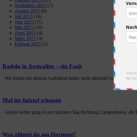
September 2015
(7)
August 2015
(9)
Juli 2015
(10)
Juni 2015
(11)
Mai 2015
(10)
April 2015
(4)
März 2015
(3)
Februar 2015
(1)
Radeln in Australien – ein Fazit
Wir haben bei diesem Aufenthalt leider nicht allzuviel von Australien
Mal ins Inland schauen
Gleich weiter ging es am nächsten Tag Richtung Camperdown, die Hit
Was glitzert da am Horizont?