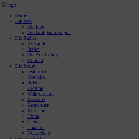
Home
Die Idee
Die Idee
Die häufigsten Fragen
Die Radler
Alexandra
Stefan
Die Ausrüstung
Kontakt
Die Route
Österreich
Slowakei
Polen
Ukraine
Weißrussland
Russland
Kasachstan
Kirgistan
China
Laos
Thailand
Neuseeland
Die gute Sache