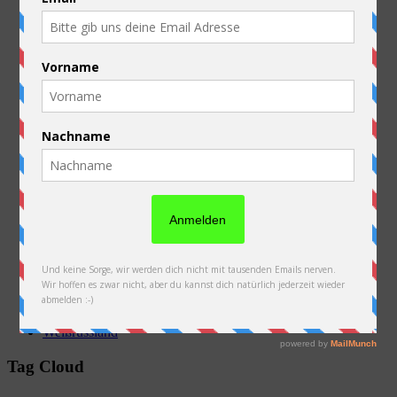
Ausrüstung
Australien
Belgien
China
Deutschland
Frankreich
Kasachstan
Kirgistan
Laos
Luxembourg
Neuseeland
Niederlande
Österreich
PFAU
Polen
Russland
Slowakei
Thailand
Ukraine
Vorbereitung
Weißrussland
Tag Cloud