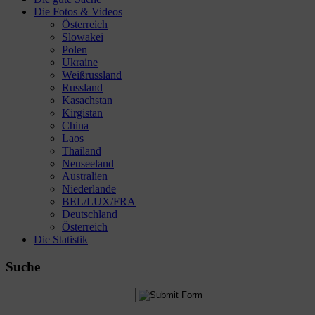
Die Fotos & Videos
Österreich
Slowakei
Polen
Ukraine
Weißrussland
Russland
Kasachstan
Kirgistan
China
Laos
Thailand
Neuseeland
Australien
Niederlande
BEL/LUX/FRA
Deutschland
Österreich
Die Statistik
Suche