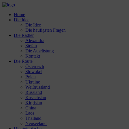
Home
Die Idee
Die Idee
Die häufigsten Fragen
Die Radler
Alexandra
Stefan
Die Ausrüstung
Kontakt
Die Route
Österreich
Slowakei
Polen
Ukraine
Weißrussland
Russland
Kasachstan
Kirgistan
China
Laos
Thailand
Neuseeland
Die gute Sache