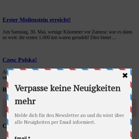
Erster Meilenstein erreicht!
Am Samstag, 30. Mai, wenige Kilometer vor Zamosc war es dann
so weit: die ersten 1.000 km waren geradelt! Dies bietet ...
Czesc Polska!
Am Sonntag haben wir also die Slowakei hinter uns gelassen und
sind die ersten Kilometer in Polen gefahren. Obwohl das Wetter ...
Radschlag auf Facebook
No account found, Please enter the account ID available in the
dashboard
Categories
Allgemein