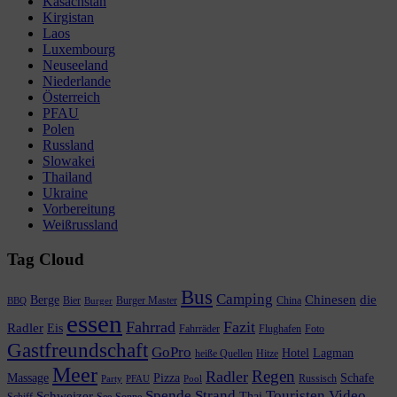
Kasachstan
Kirgistan
Laos
Luxembourg
Neuseeland
Niederlande
Österreich
PFAU
Polen
Russland
Slowakei
Thailand
Ukraine
Vorbereitung
Weißrussland
Tag Cloud
Bus
Camping
Chinesen
die
Berge
Bier
Burger Master
China
BBQ
Burger
essen
Fahrrad
Fazit
Radler
Eis
Fahrräder
Flughafen
Foto
Gastfreundschaft
GoPro
Hotel
Lagman
heiße Quellen
Hitze
Meer
Regen
Radler
Massage
Pizza
Schafe
Russisch
Party
PFAU
Pool
Spende
Strand
Touristen
Video
Schweizer
Thai