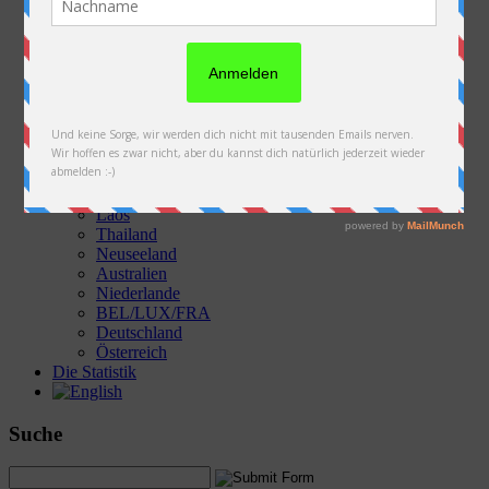
Die Fotos & Videos
Österreich
Slowakei
Polen
Ukraine
Weißrussland
Russland
Kasachstan
Kirgistan
China
Laos
Thailand
Neuseeland
Australien
Niederlande
BEL/LUX/FRA
Deutschland
Österreich
Die Statistik
Suche