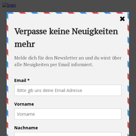
Home
Die Idee
Die Idee
Die häufigsten Fragen
Die Radler
Alexandra
Stefan
Die Ausrüstung
Kontakt
Die Route
Österreich
Slowakei
Polen
Ukraine
Weißrussland
Russland
Kasachstan
Kirgistan
China
Laos
Thailand
Neuseeland
Die gute Sache