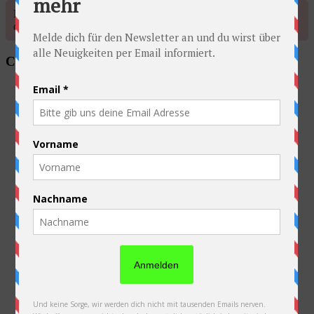
No account found, Please enter the account ID available in the
dashboard
Categories
Allgemein
Ausrüstung
Australien
Belgien
China
Deutschland
Frankreich
Kasachstan
Kirgistan
Laos
Luxembourg
Neuseeland
Niederlande
Österreich
PFAU
Polen
Russland
Slowakei