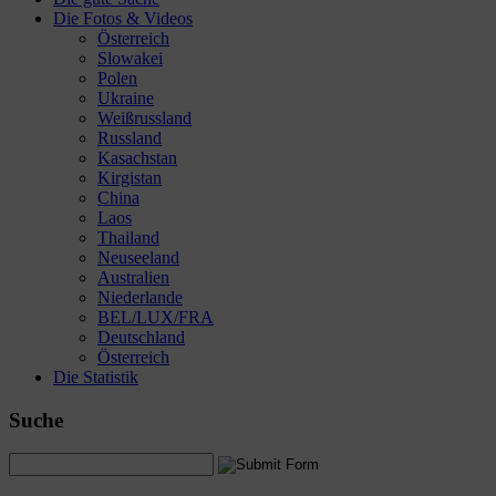
Die Fotos & Videos
Österreich
Slowakei
Polen
Ukraine
Weißrussland
Russland
Kasachstan
Kirgistan
China
Laos
Thailand
Neuseeland
Australien
Niederlande
BEL/LUX/FRA
Deutschland
Österreich
Die Statistik
Suche