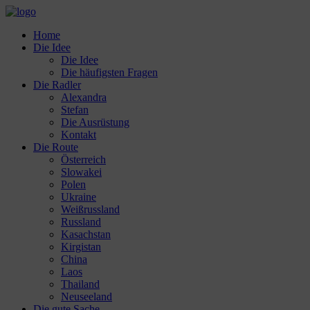
Home
Die Idee
Die Idee
Die häufigsten Fragen
Die Radler
Alexandra
Stefan
Die Ausrüstung
Kontakt
Die Route
Österreich
Slowakei
Polen
Ukraine
Weißrussland
Russland
Kasachstan
Kirgistan
China
Laos
Thailand
Neuseeland
Die gute Sache