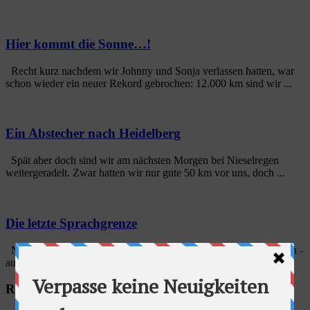
Hier kommt die Sonne…!
Recht kurz nachdem wir Johnny und Sonja verlassen hatten, war
schon wieder ein neuer Rekord gebrochen: 12.000 km sind wir ...
Ein Abstecher nach Heidelberg
Spät aber doch sind wir am nächsten Morgen bei Nieselregen
weitergeradelt. Zwar hatten wir nur gute 50 km vor uns, doch ...
Die letzte Sprachgrenze
Nach einer erholsamen Nacht haben wir uns - natürlich im Regen -
auf den Weg zum Bahnhof gemacht. Und nach kurzer Zeit ...
Radschlag auf Facebook