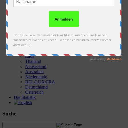
Die Fotos & Videos
Österreich
Slowakei
Polen
Ukraine
Weißrussland
Russland
Kasachstan
Kirgistan
China
Laos
Thailand
Neuseeland
Australien
Niederlande
BEL/LUX/FRA
Deutschland
Österreich
Die Statistik
Suche