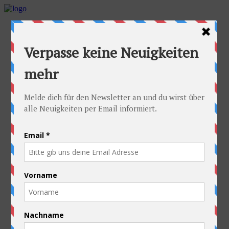
Home
Die Idee
Die Idee
Die häufigsten Fragen
Die Radler
Alexandra
Stefan
Die Ausrüstung
Kontakt
Die Route
Österreich
Slowakei
Polen
Ukraine
Weißrussland
Russland
Kasachstan
Kirgistan
China
Laos
Thailand
Neuseeland
Die gute Sache