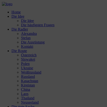
Home
Die Idee
Die Idee
Die häufigsten Fragen
Die Radler
Alexandra
Stefan
Die Ausrüstung
Kontakt
Die Route
Österreich
Slowakei
Polen
Ukraine
Weißrussland
Russland
Kasachstan
Kirgistan
China
Laos
Thailand
Neuseeland
Die gute Sache