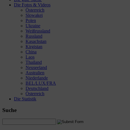
Die Fotos & Videos
Österreich
Slowakei
Polen
Ukraine
Weißrussland
Russland
Kasachstan
Kirgistan
China
Laos
Thailand
Neuseeland
Australien
Niederlande
BEL/LUX/FRA
Deutschland
Österreich
Die Statistik
Suche