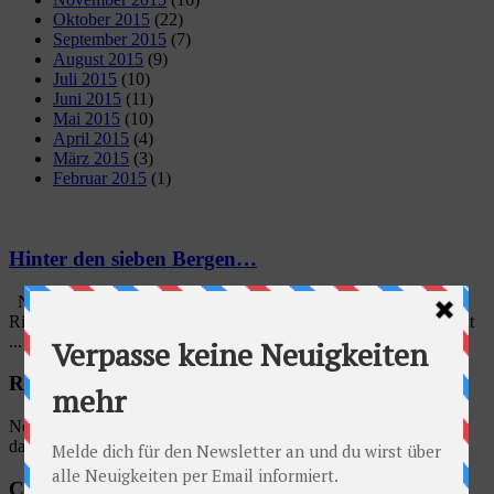
Oktober 2015
(22)
September 2015
(7)
August 2015
(9)
Juli 2015
(10)
Juni 2015
(11)
Mai 2015
(10)
April 2015
(4)
März 2015
(3)
Februar 2015
(1)
Hinter den sieben Bergen…
Nach einem Erholungstag wollten wir uns wieder auf den Weg
Richtung Süden machen. Schon um 7 Uhr gab es Frühstück, damit
...
Radschlag auf Facebook
No account found, Please enter the account ID available in the
dashboard
Categories