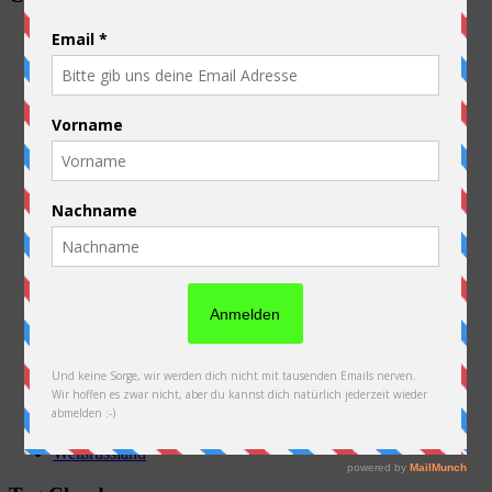
Allgemein
Ausrüstung
Australien
Belgien
China
Deutschland
Frankreich
Kasachstan
Kirgistan
Laos
Luxembourg
Neuseeland
Niederlande
Österreich
PFAU
Polen
Russland
Slowakei
Thailand
Ukraine
Vorbereitung
Weißrussland