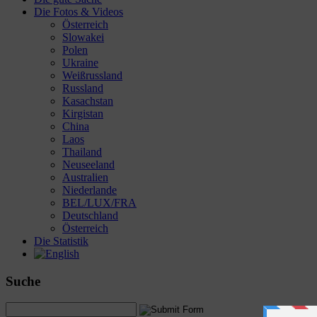
Die Fotos & Videos
Österreich
Slowakei
Polen
Ukraine
Weißrussland
Russland
Kasachstan
Kirgistan
China
Laos
Thailand
Neuseeland
Australien
Niederlande
BEL/LUX/FRA
Deutschland
Österreich
Die Statistik
Suche