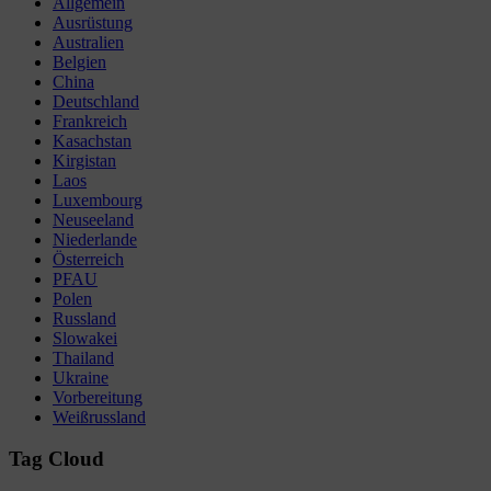
Allgemein
Ausrüstung
Australien
Belgien
China
Deutschland
Frankreich
Kasachstan
Kirgistan
Laos
Luxembourg
Neuseeland
Niederlande
Österreich
PFAU
Polen
Russland
Slowakei
Thailand
Ukraine
Vorbereitung
Weißrussland
Tag Cloud