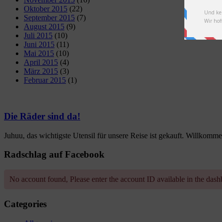
Oktober 2015
(22)
September 2015
(7)
August 2015
(9)
Juli 2015
(10)
Juni 2015
(11)
Mai 2015
(10)
April 2015
(4)
März 2015
(3)
Februar 2015
(1)
Die Räder sind da!
Juhuu, das wichtigste Utensil für unsere Reise ist gekauft. Willkommen 
Radschlag auf Facebook
No account found, Please enter the account ID available in the das
Categories