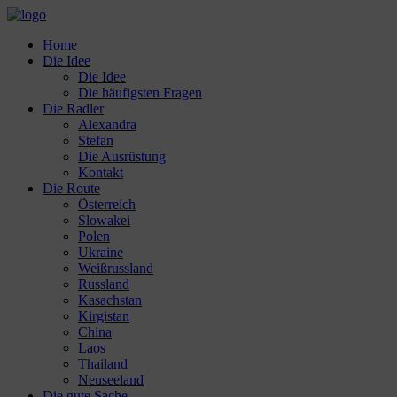
Home
Die Idee
Die Idee
Die häufigsten Fragen
Die Radler
Alexandra
Stefan
Die Ausrüstung
Kontakt
Die Route
Österreich
Slowakei
Polen
Ukraine
Weißrussland
Russland
Kasachstan
Kirgistan
China
Laos
Thailand
Neuseeland
Die gute Sache