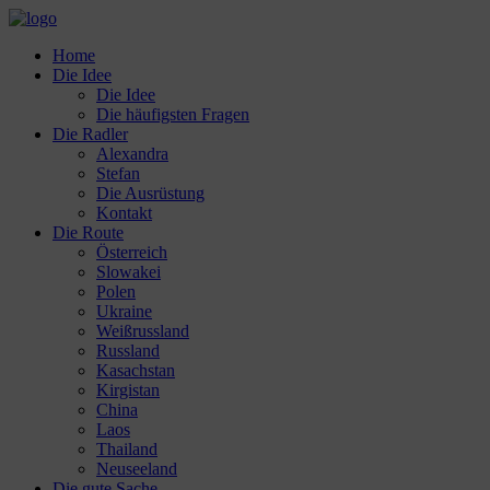
Home
Die Idee
Die Idee
Die häufigsten Fragen
Die Radler
Alexandra
Stefan
Die Ausrüstung
Kontakt
Die Route
Österreich
Slowakei
Polen
Ukraine
Weißrussland
Russland
Kasachstan
Kirgistan
China
Laos
Thailand
Neuseeland
Die gute Sache