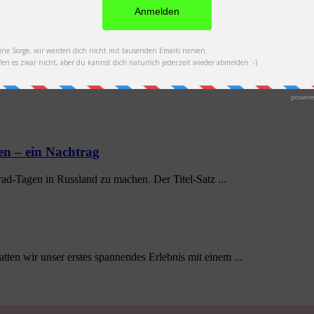
en – ein Nachtrag
ad-Tagen in Russland zu machen. Der Titel-Satz ...
tten wir unser erstes spannendes Erlebnis mit einem ...