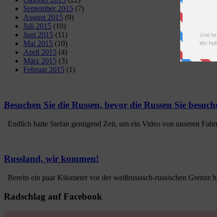
September 2015
(7)
August 2015
(9)
Juli 2015
(10)
Juni 2015
(11)
Mai 2015
(10)
April 2015
(4)
März 2015
(3)
Februar 2015
(1)
Besuchen Sie die Russen, bevor die Russen Sie besuch
Endlich hatte Stefan genügend Zeit, um ein Video von unseren Fahrr
Russland, wir kommen!
Bereits ein paar Kilometer vor der weißrussisch-russischen Grenze ha
Radschlag auf Facebook