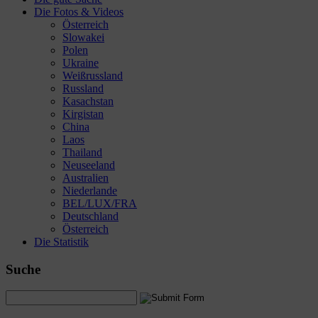
Die Fotos & Videos
Österreich
Slowakei
Polen
Ukraine
Weißrussland
Russland
Kasachstan
Kirgistan
China
Laos
Thailand
Neuseeland
Australien
Niederlande
BEL/LUX/FRA
Deutschland
Österreich
Die Statistik
Suche