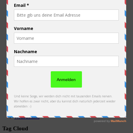
Allgemein
Ausrüstung
Australien
Belgien
China
Deutschland
Frankreich
Kasachstan
Kirgistan
Laos
Luxembourg
Neuseeland
Niederlande
Österreich
PFAU
Polen
Russland
Slowakei
Thailand
Ukraine
Vorbereitung
Weißrussland
Tag Cloud