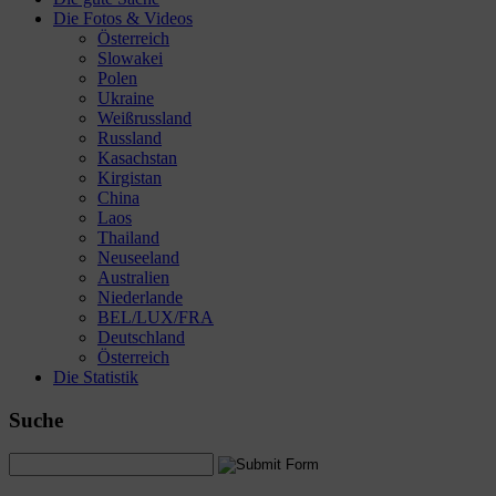
Die Fotos & Videos
Österreich
Slowakei
Polen
Ukraine
Weißrussland
Russland
Kasachstan
Kirgistan
China
Laos
Thailand
Neuseeland
Australien
Niederlande
BEL/LUX/FRA
Deutschland
Österreich
Die Statistik
Suche