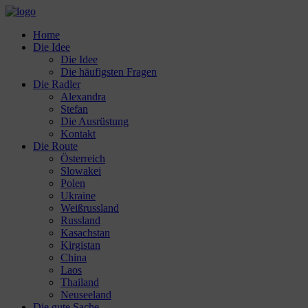
Home
Die Idee
Die Idee
Die häufigsten Fragen
Die Radler
Alexandra
Stefan
Die Ausrüstung
Kontakt
Die Route
Österreich
Slowakei
Polen
Ukraine
Weißrussland
Russland
Kasachstan
Kirgistan
China
Laos
Thailand
Neuseeland
Die gute Sache