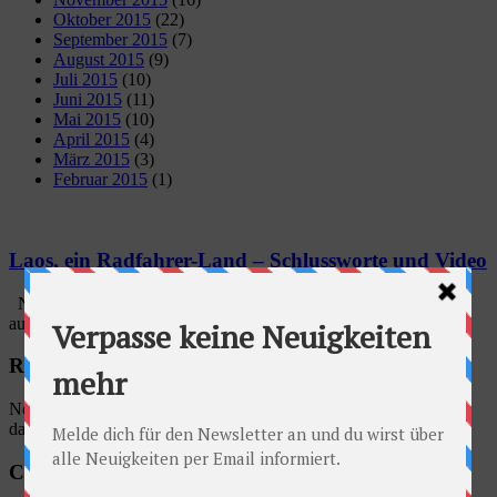
Oktober 2015
(22)
September 2015
(7)
August 2015
(9)
Juli 2015
(10)
Juni 2015
(11)
Mai 2015
(10)
April 2015
(4)
März 2015
(3)
Februar 2015
(1)
Laos, ein Radfahrer-Land – Schlussworte und Video
Nach unserem Zugtrip durch China haben wir uns schon richtig
auf das Radfahren in Laos gefreut. Daher haben wir auch zwei ...
Radschlag auf Facebook
No account found, Please enter the account ID available in the
dashboard
Categories