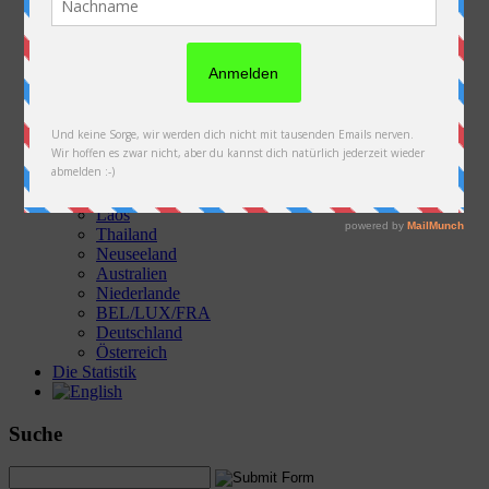
Die Fotos & Videos
Österreich
Slowakei
Polen
Ukraine
Weißrussland
Russland
Kasachstan
Kirgistan
China
Laos
Thailand
Neuseeland
Australien
Niederlande
BEL/LUX/FRA
Deutschland
Österreich
Die Statistik
Suche