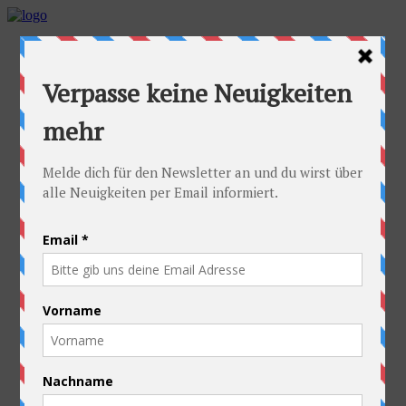
Home
Die Idee
Die Idee
Die häufigsten Fragen
Die Radler
Alexandra
Stefan
Die Ausrüstung
Kontakt
Die Route
Österreich
Slowakei
Polen
Ukraine
Weißrussland
Russland
Kasachstan
Kirgistan
China
Laos
Thailand
Neuseeland
Die gute Sache