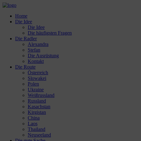
Home
Die Idee
Die Idee
Die häufigsten Fragen
Die Radler
Alexandra
Stefan
Die Ausrüstung
Kontakt
Die Route
Österreich
Slowakei
Polen
Ukraine
Weißrussland
Russland
Kasachstan
Kirgistan
China
Laos
Thailand
Neuseeland
Die gute Sache