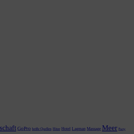
Meer
schaft
GoPro
Hotel
Lagman
Massage
heiße Quellen
Hitze
Party