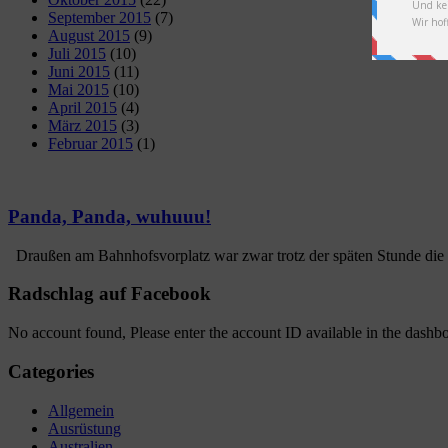
September 2015
(7)
August 2015
(9)
Juli 2015
(10)
Juni 2015
(11)
Mai 2015
(10)
April 2015
(4)
März 2015
(3)
Februar 2015
(1)
Panda, Panda, wuhuuu!
Draußen am Bahnhofsvorplatz war zwar trotz der späten Stunde die Hö
Radschlag auf Facebook
No account found, Please enter the account ID available in the dashb
Categories
Allgemein
Ausrüstung
Australien