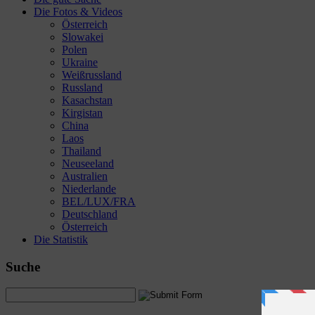
Die Fotos & Videos
Österreich
Slowakei
Polen
Ukraine
Weißrussland
Russland
Kasachstan
Kirgistan
China
Laos
Thailand
Neuseeland
Australien
Niederlande
BEL/LUX/FRA
Deutschland
Österreich
Die Statistik
Suche