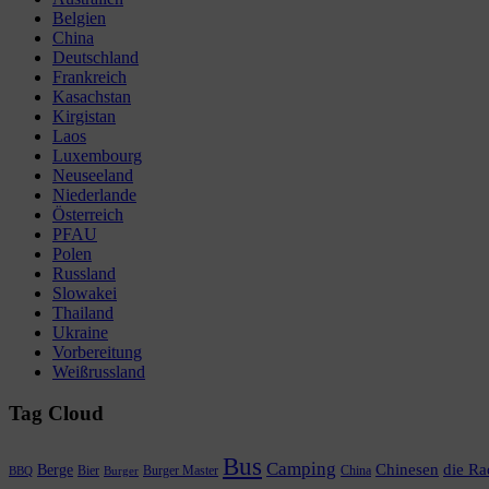
Belgien
China
Deutschland
Frankreich
Kasachstan
Kirgistan
Laos
Luxembourg
Neuseeland
Niederlande
Österreich
PFAU
Polen
Russland
Slowakei
Thailand
Ukraine
Vorbereitung
Weißrussland
Tag Cloud
Bus
Camping
Chinesen
die Ra
Berge
Bier
Burger Master
China
BBQ
Burger