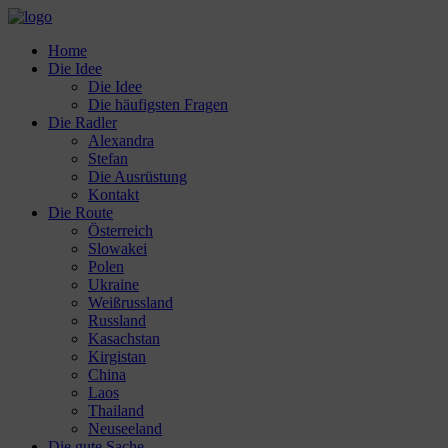
Home
Die Idee
Die Idee
Die häufigsten Fragen
Die Radler
Alexandra
Stefan
Die Ausrüstung
Kontakt
Die Route
Österreich
Slowakei
Polen
Ukraine
Weißrussland
Russland
Kasachstan
Kirgistan
China
Laos
Thailand
Neuseeland
Die gute Sache