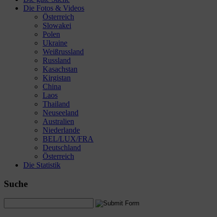
Die Fotos & Videos
Österreich
Slowakei
Polen
Ukraine
Weißrussland
Russland
Kasachstan
Kirgistan
China
Laos
Thailand
Neuseeland
Australien
Niederlande
BEL/LUX/FRA
Deutschland
Österreich
Die Statistik
Suche