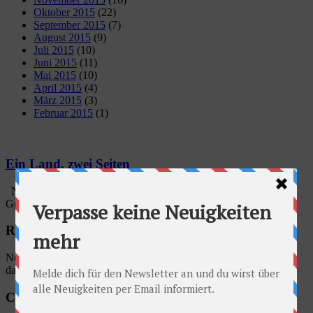
Oktober 2015
(22)
September 2015
(7)
August 2015
(9)
Juli 2015
(10)
Juni 2015
(11)
Mai 2015
(10)
April 2015
(4)
März 2015
(3)
Februar 2015
(1)
Ein Land, zwei Seiten
Nach 5 km Fahrt sind wir schließlich zum Belarussischen
Grenzübergang gelangt. Wir waren diesbezüglich etwas ...
Radschlag auf Facebook
No account found, Please enter the account ID available in the
dashboard
Categories