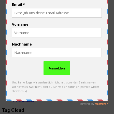
Allgemein
Ausrüstung
Australien
Belgien
China
Deutschland
Frankreich
Kasachstan
Kirgistan
Laos
Luxembourg
Neuseeland
Niederlande
Österreich
PFAU
Polen
Russland
Slowakei
Thailand
Ukraine
Vorbereitung
Weißrussland
Tag Cloud