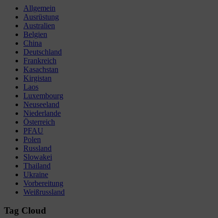
Allgemein
Ausrüstung
Australien
Belgien
China
Deutschland
Frankreich
Kasachstan
Kirgistan
Laos
Luxembourg
Neuseeland
Niederlande
Österreich
PFAU
Polen
Russland
Slowakei
Thailand
Ukraine
Vorbereitung
Weißrussland
Tag Cloud