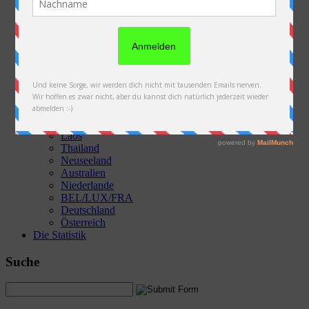
Die Fotos & Videos
Österreich
Slowakei
Polen
Ukraine
Weißrussland
Russland
Kasachstan
Kirgistan
China
Laos
Thailand
Neuseeland
Australien
Niederlande
BEL/LUX/FRA
Deutschland
Österreich
Die Statistik
Suche