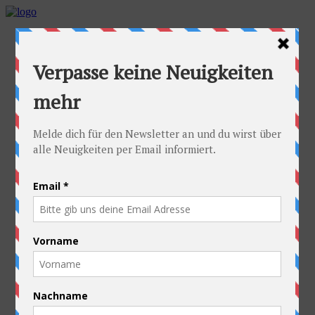
Home
Die Idee
Die Idee
Die häufigsten Fragen
Die Radler
Alexandra
Stefan
Die Ausrüstung
Kontakt
Die Route
Österreich
Slowakei
Polen
Ukraine
Weißrussland
Russland
Kasachstan
Kirgistan
China
Laos
Thailand
Neuseeland
Die gute Sache