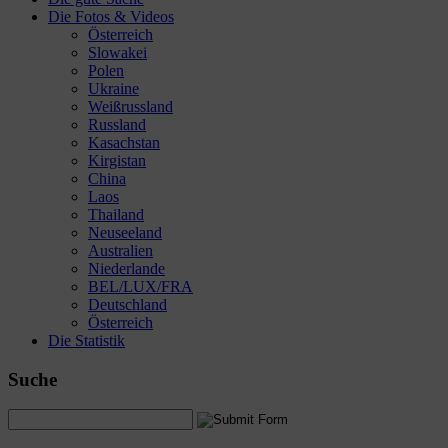
Die Fotos & Videos
Österreich
Slowakei
Polen
Ukraine
Weißrussland
Russland
Kasachstan
Kirgistan
China
Laos
Thailand
Neuseeland
Australien
Niederlande
BEL/LUX/FRA
Deutschland
Österreich
Die Statistik
Suche