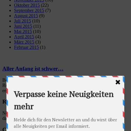
Oktober 2015
(22)
September 2015
(7)
August 2015
(9)
Juli 2015
(10)
Juni 2015
(11)
Mai 2015
(10)
April 2015
(4)
März 2015
(3)
Februar 2015
(1)
Aller Anfang ist schwer…
Bei strahlend blauem Himmel haben wir also vorgestern unsere
Reise gestartet und bereits nach drei Kilometern Fahrt gab es die
erste ...
Radschlag auf Facebook
No account found, Please enter the account ID available in the
dashboard
Categories