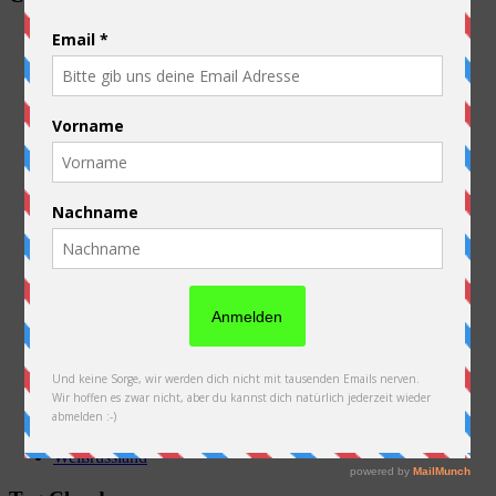
Allgemein
Ausrüstung
Australien
Belgien
China
Deutschland
Frankreich
Kasachstan
Kirgistan
Laos
Luxembourg
Neuseeland
Niederlande
Österreich
PFAU
Polen
Russland
Slowakei
Thailand
Ukraine
Vorbereitung
Weißrussland