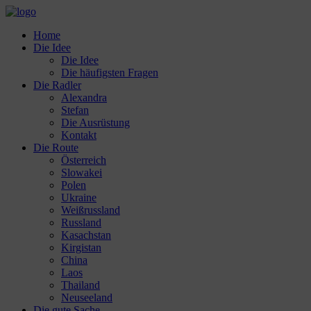
Home
Die Idee
Die Idee
Die häufigsten Fragen
Die Radler
Alexandra
Stefan
Die Ausrüstung
Kontakt
Die Route
Österreich
Slowakei
Polen
Ukraine
Weißrussland
Russland
Kasachstan
Kirgistan
China
Laos
Thailand
Neuseeland
Die gute Sache