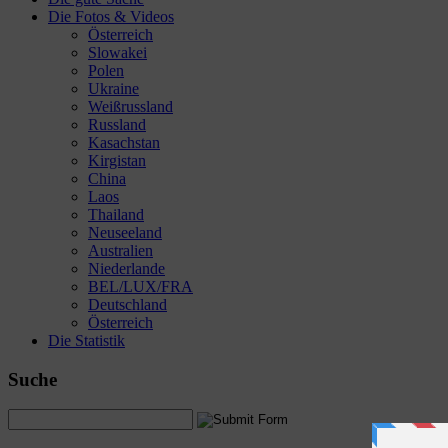
Die Fotos & Videos
Österreich
Slowakei
Polen
Ukraine
Weißrussland
Russland
Kasachstan
Kirgistan
China
Laos
Thailand
Neuseeland
Australien
Niederlande
BEL/LUX/FRA
Deutschland
Österreich
Die Statistik
Suche