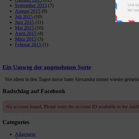
September 2015
(7)
August 2015
(9)
Juli 2015
(10)
Juni 2015
(11)
Mai 2015
(10)
April 2015
(4)
März 2015
(3)
Februar 2015
(1)
Ein Umweg der angenehmen Sorte
Vor allem in den Tagen davor hatte Alexandra immer wieder gemeint, 
Radschlag auf Facebook
No account found, Please enter the account ID available in the das
Categories
Allgemein