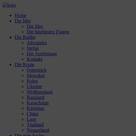
Home
Die Idee
Die Idee
Die häufigsten Fragen
Die Radler
Alexandra
Stefan
Die Ausrüstung
Kontakt
Die Route
Österreich
Slowakei
Polen
Ukraine
Weißrussland
Russland
Kasachstan
Kirgistan
China
Laos
Thailand
Neuseeland
Die gute Sache