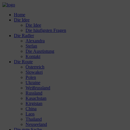
Home
Die Idee
Die Idee
Die häufigsten Fragen
Die Radler
Alexandra
Stefan
Die Ausrüstung
Kontakt
Die Route
Österreich
Slowakei
Polen
Ukraine
Weißrussland
Russland
Kasachstan
Kirgistan
China
Laos
Thailand
Neuseeland
Die gute Sache