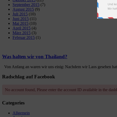
September 2015
(7)
August 2015
(9)
Juli 2015
(10)
Juni 2015
(11)
Mai 2015
(10)
April 2015
(4)
März 2015
(3)
Februar 2015
(1)
Was halten wir von Thailand?
Von Anfang an waren wir uns einig: Nachdem wir Laos gesehen hatte
Radschlag auf Facebook
No account found, Please enter the account ID available in the das
Categories
Allgemein