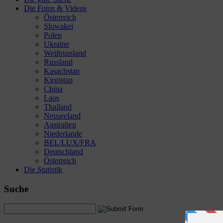
Die Fotos & Videos
Österreich
Slowakei
Polen
Ukraine
Weißrussland
Russland
Kasachstan
Kirgistan
China
Laos
Thailand
Neuseeland
Australien
Niederlande
BEL/LUX/FRA
Deutschland
Österreich
Die Statistik
Suche