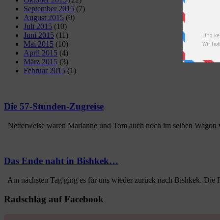
September 2015
(7)
August 2015
(9)
Juli 2015
(10)
Juni 2015
(11)
Mai 2015
(10)
April 2015
(4)
März 2015
(3)
Februar 2015
(1)
Die 57-Stunden-Zugreise
Netterweise waren Marianne und Tom auch noch im selben Wagon wie
Das Ende naht in Bishkek…
Am nächsten Tag ging es für uns wieder zurück nach Bishkek. Die F
Radschlag auf Facebook