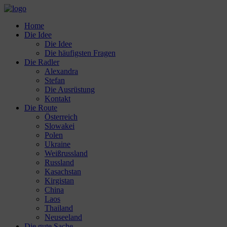
Home
Die Idee
Die Idee
Die häufigsten Fragen
Die Radler
Alexandra
Stefan
Die Ausrüstung
Kontakt
Die Route
Österreich
Slowakei
Polen
Ukraine
Weißrussland
Russland
Kasachstan
Kirgistan
China
Laos
Thailand
Neuseeland
Die gute Sache