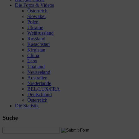
Die Fotos & Videos
Österreich
Slowakei
Polen
Ukraine
Weißrussland
Russland
Kasachstan
Kirgistan
China
Laos
Thailand
Neuseeland
Australien
Niederlande
BEL/LUX/FRA
Deutschland
Österreich
Die Statistik
Suche