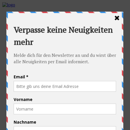
Home
Die Idee
Die Idee
Die häufigsten Fragen
Die Radler
Alexandra
Stefan
Die Ausrüstung
Kontakt
Die Route
Österreich
Slowakei
Polen
Ukraine
Weißrussland
Russland
Kasachstan
Kirgistan
China
Laos
Thailand
Neuseeland
Die gute Sache