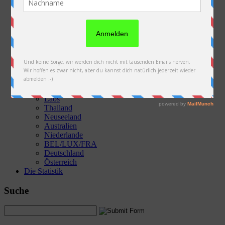
Die Fotos & Videos
Österreich
Slowakei
Polen
Ukraine
Weißrussland
Russland
Kasachstan
Kirgistan
China
Laos
Thailand
Neuseeland
Australien
Niederlande
BEL/LUX/FRA
Deutschland
Österreich
Die Statistik
Suche