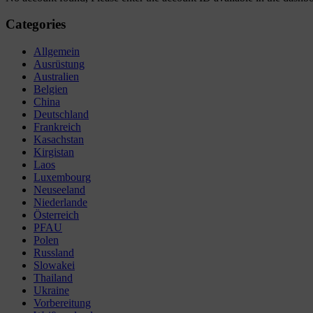
Categories
Allgemein
Ausrüstung
Australien
Belgien
China
Deutschland
Frankreich
Kasachstan
Kirgistan
Laos
Luxembourg
Neuseeland
Niederlande
Österreich
PFAU
Polen
Russland
Slowakei
Thailand
Ukraine
Vorbereitung