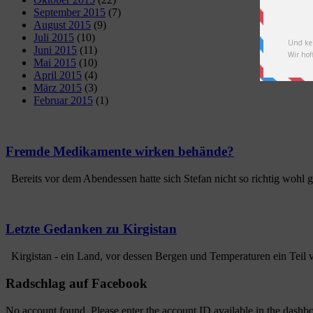
September 2015
(7)
August 2015
(9)
Juli 2015
(10)
Juni 2015
(11)
Mai 2015
(10)
April 2015
(4)
März 2015
(3)
Februar 2015
(1)
Fremde Medikamente wirken behände?
Bereits vor dem Abendessen hatte sich Stefan nicht so richtig wohl gefü
Letzte Gedanken zu Kirgistan
Kirgistan - ein Land, vor dessen Bergen und Temperaturen ein Teil von
Radschlag auf Facebook
No account found, Please enter the account ID available in the dashb