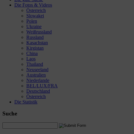
Die Fotos & Videos
Österreich
Slowakei
Polen
Ukraine
Weißrussland
Russland
Kasachstan
Kirgistan
China
Laos
Thailand
Neuseeland
Australien
Niederlande
BEL/LUX/FRA
Deutschland
Österreich
Die Statistik
Suche