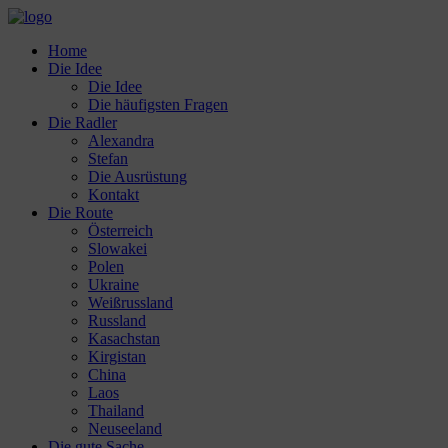
Home
Die Idee
Die Idee
Die häufigsten Fragen
Die Radler
Alexandra
Stefan
Die Ausrüstung
Kontakt
Die Route
Österreich
Slowakei
Polen
Ukraine
Weißrussland
Russland
Kasachstan
Kirgistan
China
Laos
Thailand
Neuseeland
Die gute Sache