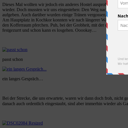
Dieses Mal wollten wir jedoch ein anderes Hostel ausprobieren und
wieder. Doch mussten wir uns eingestehen: Den Weg nach Naryn, der
aufgeben. Auch darüber wurden einige Tränen vergossen, aber was s
Am Hauptplatz in Kochkor konnten wir nach längerer Wartezeit ein A
den Kofferraum pferchen. Puh, bei der Grobheit, mit der die ans We
festgezurrt und schon kann es losgehen. Ooookay…
passt schon
ein langes Gespräch…
Bei der Strecke, die uns erwartete, waren wir dann doch froh, nicht g
danach auch ordentlich eingestaubt, sind aber immerhin wieder als