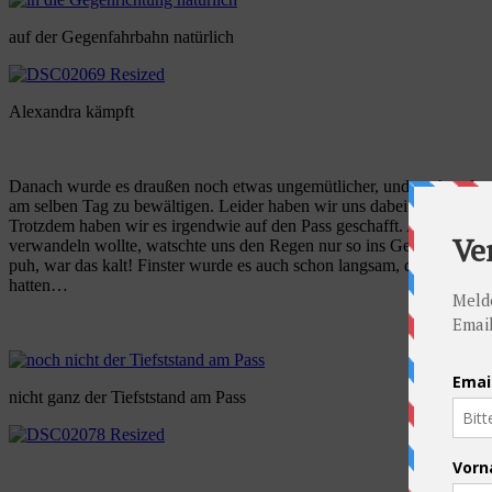
auf der Gegenfahrbahn natürlich
Alexandra kämpft
Danach wurde es draußen noch etwas ungemütlicher, und auch aufgru
am selben Tag zu bewältigen. Leider haben wir uns dabei auch gegen
Trotzdem haben wir es irgendwie auf den Pass geschafft. An der höchst
verwandeln wollte, watschte uns den Regen nur so ins Gesicht. Mehr
puh, war das kalt! Finster wurde es auch schon langsam, doch nach 13
hatten…
nicht ganz der Tiefststand am Pass