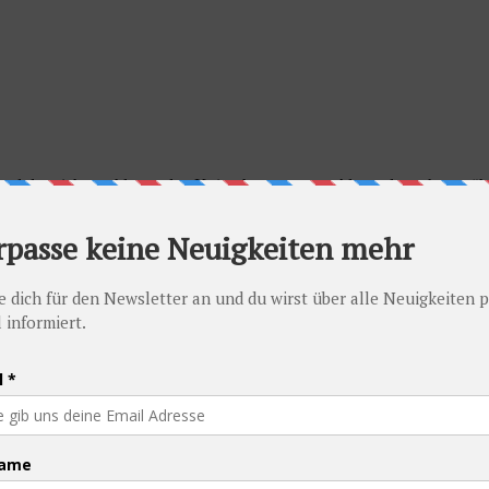
nd der nicht nachlassenden Knieschmerzen von Alexandra geht es zäh
 den Wind gewendet, es ging ordentlich bergauf und die Knieschmerze
en Stelle hatte es unter 3 Grad, und auf der anderen Seite fing es plöt
fach wurden wir von einer Böe verweht und fast in ein Auto gedrängt.
0 km Tagesetappe hatten wir unser Ziel, Kochkor, erreicht. Die Stadt,