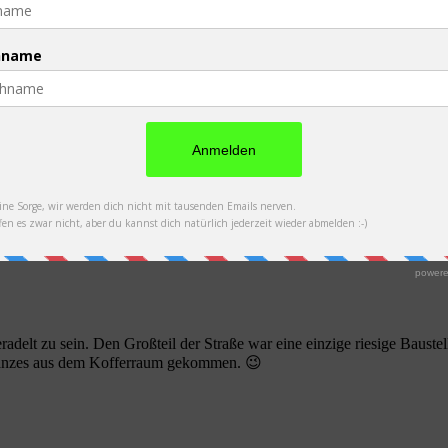
 kamen zu einem Haus, in dem wir die einzigen Gäste waren. Ein gut 
 über mehrere Pässe führt, kann Alexandra mit dem schmerzenden Knie
oll man machen!
uto organisieren, das uns mitsamt unseren Rädern nach Naryn beförder
rk gingen, wurde uns einige Male ganz mulmig zumute. Noch ein paar 
eradelt zu sein. Den Großteil der Straße war eine einzige riesige Baus
 Ganzes aus dem Kofferraum gekommen. 😉