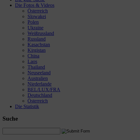
Die Fotos & Videos
Österreich
Slowakei
Polen
Ukraine
Weißrussland
Russland
Kasachstan
Kirgistan
China
Laos
Thailand
Neuseeland
Australien
Niederlande
BEL/LUX/FRA
Deutschland
Österreich
Die Statistik
Suche