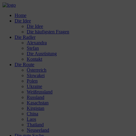
Home
Die Idee
Die Idee
Die häufigsten Fragen
Die Radler
Alexandra
Stefan
Die Ausrüstung
Kontakt
Die Route
Österreich
Slowakei
Polen
Ukraine
Weißrussland
Russland
Kasachstan
Kirgistan
China
Laos
Thailand
Neuseeland
Die gute Sache