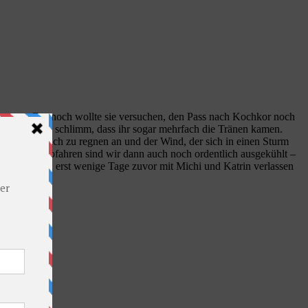
 voran. Dennoch wollte sie versuchen, den Pass nach Kochkor noch
n wurden so schlimm, dass ihr sogar mehrfach die Tränen kamen.
zlich ordentlich zu regnen an und der Wind, der sich in einen Sturm
 Beim Bergabfahren sind wir dann auch noch ordentlich ausgekühlt –
 die wir doch erst wenige Tage zuvor mit Michi und Katrin verlassen