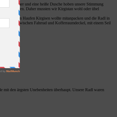
geheiztes Zimmer und eine heiße Dusche hoben unsere Stimmung
 nicht packen. Daher mussten wir Kirgistan wohl oder übel
n wollte. Ein Haufen Kirgisen wollte mitanpacken und die Radl in
Radtaschen zwischen Fahrrad und Kofferraumdeckel, mit einem Seil
telle mit den ärgsten Unebenheiten überhaupt. Unsere Radl waren