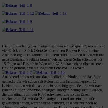
Hin und wieder gab es in einem solchen ein „Magazin“, wo wir mit
viel Glück ein Stück Obst/Gemüse, einen Packen Brot und einen
Aufstrich ergattern konnten. In einem solchen Laden haben wir die
nette Besitzerin Svetlana kennengelernt, deren Sohn scheinbar vor
15 Tagen auf Besuch in Wien war. 😀 Sie hat sich so über unseren
Besuch gefreut, dass sie sogar ein Foto von uns wollte.
Am Abend haben wir uns dann endlich die Nudeln und das Sugo
gemacht, die wir schon seit Polen mit uns herumschleppen. 😉
Leider konnten wir das aber nicht so richtig genießen, da wir nach
kurzer Zeit von sandmückenartigen Insekten heimgesucht wurden,
die uns ständig um den Kopf schwirrten und so das Essen
erschwerten. Bis wir das Zelt aufgebaut und uns einigermaßen
gewaschen hatten, waren wir so entnervt, dass wir nur noch so
schnell wie möglich ins Zelt wollten. Da es hier erst so spät dunkel