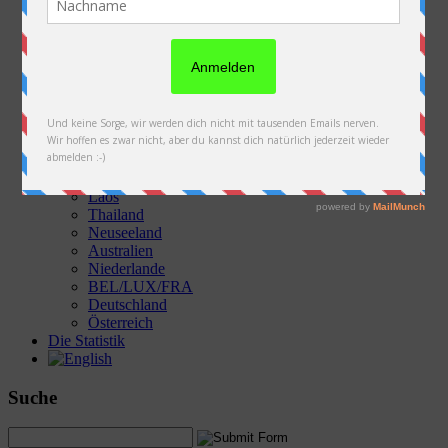
Die Fotos & Videos
Österreich
Slowakei
Polen
Ukraine
Weißrussland
Russland
Kasachstan
Kirgistan
China
Laos
Thailand
Neuseeland
Australien
Niederlande
BEL/LUX/FRA
Deutschland
Österreich
Die Statistik
Suche