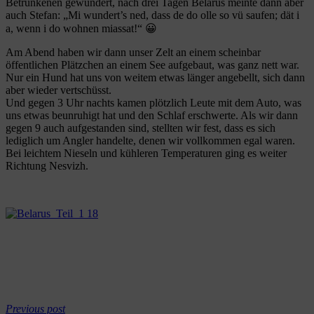
Betrunkenen gewundert, nach drei Tagen Belarus meinte dann aber
auch Stefan: „Mi wundert’s ned, dass de do olle so vü saufen; dät i
a, wenn i do wohnen miassat!“ 😀
Am Abend haben wir dann unser Zelt an einem scheinbar
öffentlichen Plätzchen an einem See aufgebaut, was ganz nett war.
Nur ein Hund hat uns von weitem etwas länger angebellt, sich dann
aber wieder vertschüsst.
Und gegen 3 Uhr nachts kamen plötzlich Leute mit dem Auto, was
uns etwas beunruhigt hat und den Schlaf erschwerte. Als wir dann
gegen 9 auch aufgestanden sind, stellten wir fest, dass es sich
lediglich um Angler handelte, denen wir vollkommen egal waren.
Bei leichtem Nieseln und kühleren Temperaturen ging es weiter
Richtung Nesvizh.
Previous post