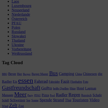
Laos
Luxembourg
Neuseeland
Niederlande
Österreich
PFAU
Polen
Russland
Slowakei
Thailand
Ukraine
Vorbereitung
Weißrussland
Tag Cloud
Bus
Camping
Chinesen
die
Berge
Bier
Burger Master
China
BBQ
Burger
essen
Fahrrad
Fazit
Radler
Eis
Fahrräder
Flughafen
Foto
Gastfreundschaft
GoPro
Hotel
Lagman
heiße Quellen
Hitze
Meer
Regen
Radler
Massage
Pizza
Schafe
Russisch
Party
PFAU
Pool
Spende
Strand
Touristen
Video
Schweizer
Thai
Schiff
See
Sonne
Zelt
Zug
Wind