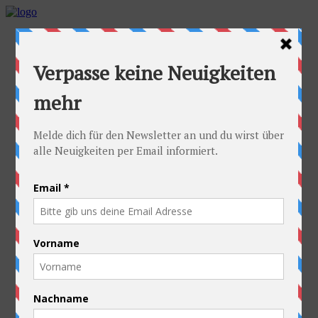
Home
Die Idee
Die Idee
Die häufigsten Fragen
Die Radler
Alexandra
Stefan
Die Ausrüstung
Kontakt
Die Route
Österreich
Slowakei
Polen
Ukraine
Weißrussland
Russland
Kasachstan
Kirgistan
China
Laos
Thailand
Neuseeland
Die gute Sache