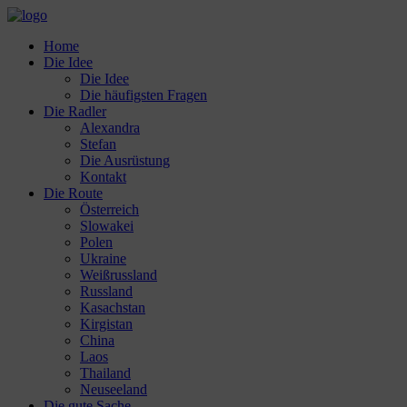
Home
Die Idee
Die Idee
Die häufigsten Fragen
Die Radler
Alexandra
Stefan
Die Ausrüstung
Kontakt
Die Route
Österreich
Slowakei
Polen
Ukraine
Weißrussland
Russland
Kasachstan
Kirgistan
China
Laos
Thailand
Neuseeland
Die gute Sache