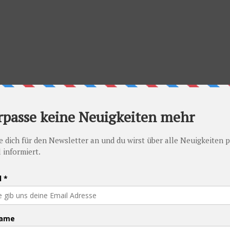
 gesucht und ein paar Bierchen auf uns und gewisse Geburtstagskinder
r kirgisischen Pampa Partystimmung bei uns aufkam. 🙂
audert, die gerade ihre Tante in Kasachstan besuchte und einen Ausfl