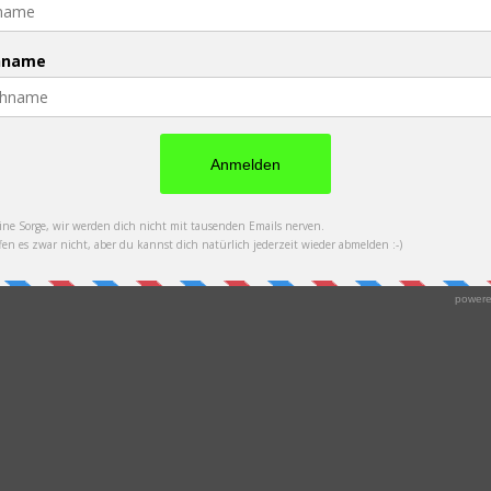
emütlichen Lage haben wir uns verleiten lassen, länger als geplant zu
einer Einöde nahe Bokonbaevo verbringen. Herzlich haben wir uns noch 
lich ging bald ein Mann auf uns zu, sagte nur: „André, Karakol?“, und