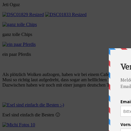
Jeti Oguz
ganz tolle Chips
ein paar Pferdis
Als plötzlich Wolken aufzogen, haben wir bei einem Cafezi Zuflucht
Musi so richtig laut aufgedreht, dass sogar am helllichten Tag in de
Dazwischen haben wir noch mit einer jungen deutschen Touristin gepl
Esel sind einfach die Besten 🙂