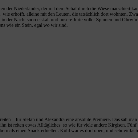
h waren der Niederländer, der mit dem Schaf durch die Wiese marschiert 
 wie erhofft, alleine mit den Leuten, die tatsächlich dort wohnten. Zwa
 in der Nacht sooo eiskalt und unsere Jurte voller Spinnen und Ohrwürm
ns wie ein Stein, egal wo wir sind.
iten – für Stefan und Alexandra eine absolute Premiere. Das sah man le
hn ist reiten etwas Alltägliches, so wie für viele andere Kirgisen. Fün
rmals einen Snack erhielten. Kühl war es dort oben, und sehr einfach