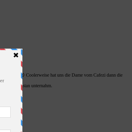
 getrunken. 😉 Coolerweise hat uns die Dame vom Cafezi dann die
ug nach Kirgistan unternahm.