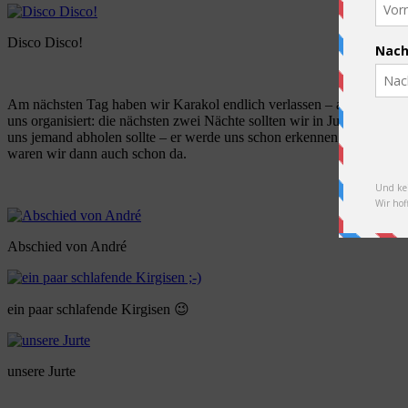
Disco Disco!
Am nächsten Tag haben wir Karakol endlich verlassen – aufgrund der g
uns organisiert: die nächsten zwei Nächte sollten wir in Jurten in 
uns jemand abholen sollte – er werde uns schon erkennen. Und tatsäch
waren wir dann auch schon da.
Abschied von André
ein paar schlafende Kirgisen 😉
unsere Jurte