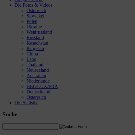
Die Fotos & Videos
Österreich
Slowakei
Polen
Ukraine
Weißrussland
Russland
Kasachstan
Kirgistan
China
Laos
Thailand
Neuseeland
Australien
Niederlande
BEL/LUX/FRA
Deutschland
Österreich
Die Statistik
Suche