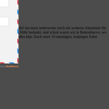
 bleiben. André hat dann netterweise noch ein weiteres Abenteuer für
bei ihm für die Hilfe bedankt, und schon waren wir in Bokonbaevo, wo
 schon war alles klar. Nach einer 10 minütigen, holprigen Fahrt