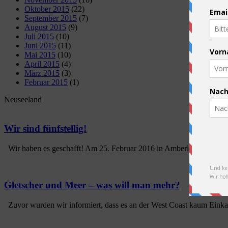
Oktober 2015
(22)
September 2015
(7)
August 2015
(9)
Juli 2015
(10)
Juni 2015
(11)
Mai 2015
(10)
April 2015
(4)
März 2015
(3)
Februar 2015
(1)
Neuseeland
Wir sind fünfstellig!
Wir haben es geschafft! Am 25. Februar 2016 in Amberley in Neusee
Gletscher und Meer – was will man mehr?
Zuvor wurden wir informiert, dass es an der West Coast kaum Einkauf