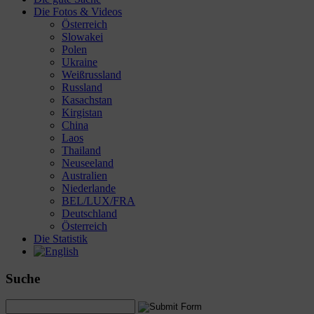
Die Fotos & Videos
Österreich
Slowakei
Polen
Ukraine
Weißrussland
Russland
Kasachstan
Kirgistan
China
Laos
Thailand
Neuseeland
Australien
Niederlande
BEL/LUX/FRA
Deutschland
Österreich
Die Statistik
Suche