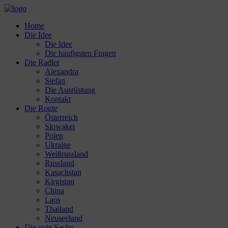
Home
Die Idee
Die Idee
Die häufigsten Fragen
Die Radler
Alexandra
Stefan
Die Ausrüstung
Kontakt
Die Route
Österreich
Slowakei
Polen
Ukraine
Weißrussland
Russland
Kasachstan
Kirgistan
China
Laos
Thailand
Neuseeland
Die gute Sache