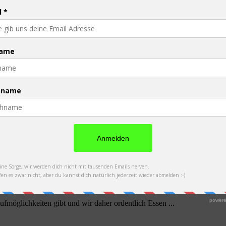
land haben wir die 10.000 km-Marke geknackt! :-) Zur ...
möglichkeiten gibt und wir daher ordentlich Essen ...