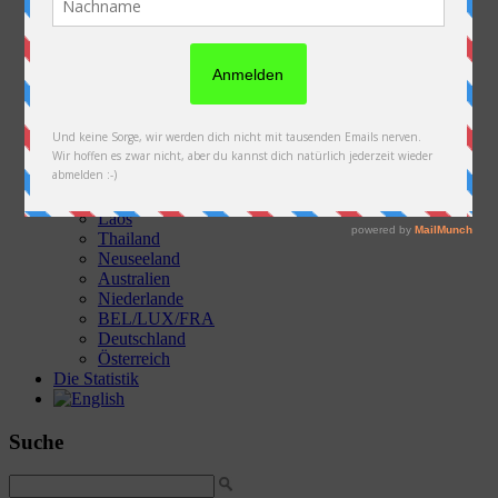
Die Fotos & Videos
Österreich
Slowakei
Polen
Ukraine
Weißrussland
Russland
Kasachstan
Kirgistan
China
Laos
Thailand
Neuseeland
Australien
Niederlande
BEL/LUX/FRA
Deutschland
Österreich
Die Statistik
Suche