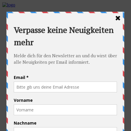
Home
Die Idee
Die Idee
Die häufigsten Fragen
Die Radler
Alexandra
Stefan
Die Ausrüstung
Kontakt
Die Route
Österreich
Slowakei
Polen
Ukraine
Weißrussland
Russland
Kasachstan
Kirgistan
China
Laos
Thailand
Neuseeland
Die gute Sache