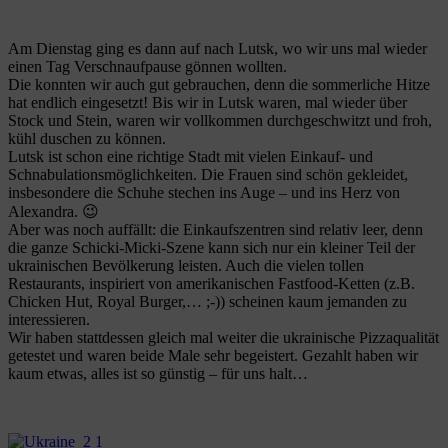
Am Dienstag ging es dann auf nach Lutsk, wo wir uns mal wieder
einen Tag Verschnaufpause gönnen wollten.
Die konnten wir auch gut gebrauchen, denn die sommerliche Hitze
hat endlich eingesetzt! Bis wir in Lutsk waren, mal wieder über
Stock und Stein, waren wir vollkommen durchgeschwitzt und froh,
kühl duschen zu können.
Lutsk ist schon eine richtige Stadt mit vielen Einkauf- und
Schnabulationsmöglichkeiten. Die Frauen sind schön gekleidet,
insbesondere die Schuhe stechen ins Auge – und ins Herz von
Alexandra. 😉
Aber was noch auffällt: die Einkaufszentren sind relativ leer, denn
die ganze Schicki-Micki-Szene kann sich nur ein kleiner Teil der
ukrainischen Bevölkerung leisten. Auch die vielen tollen
Restaurants, inspiriert von amerikanischen Fastfood-Ketten (z.B.
Chicken Hut, Royal Burger,… ;-)) scheinen kaum jemanden zu
interessieren.
Wir haben stattdessen gleich mal weiter die ukrainische Pizzaqualität
getestet und waren beide Male sehr begeistert. Gezahlt haben wir
kaum etwas, alles ist so günstig – für uns halt…