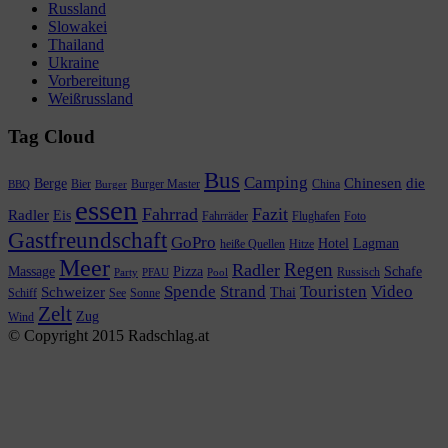
Russland
Slowakei
Thailand
Ukraine
Vorbereitung
Weißrussland
Tag Cloud
Bus
Camping
Chinesen
die
Berge
Bier
Burger Master
China
BBQ
Burger
essen
Fahrrad
Fazit
Radler
Eis
Fahrräder
Flughafen
Foto
Gastfreundschaft
GoPro
Hotel
Lagman
heiße Quellen
Hitze
Meer
Regen
Radler
Massage
Pizza
Schafe
Russisch
Party
PFAU
Pool
Spende
Strand
Touristen
Video
Schweizer
Thai
Schiff
See
Sonne
Zelt
Zug
Wind
© Copyright 2015 Radschlag.at