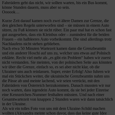
Fahrrädern geht das nicht, wir sollten warten, bis ein Bus kommt,
könne Stunden dauern, muss aber so sein.
Oooook…
Kurze Zeit darauf kamen noch zwei ältere Damen zur Grenze, die
den gleichen Regeln unterworfen sind – sie müssen in einem Auto
sitzen, zu Fuß können sie nicht rüber. Ein paar mal hat es schon fast
gut ausgesehen, dass ein Kleinbus oder – zumindest für die beiden
Frauen – ein halbleeres Auto vorbeikommt. Die sind allerdings trotz
Nachlaufens nicht stehen geblieben.
Nach etwa 50 Minuten Wartezeit kamen dann die Grenzbeamtin
und ein anderer Hoschi auf uns zu, welcher uns etwas auf Polnisch
erklärte. Recht viel mehr als „es gibt ein Problem“ haben wir zuerst
nicht verstanden. Sie meinten, von der polnischen Seite aus könnten
wir über die Grenze, einfach so, es sei aber nicht klar, ob die
Ukrainer uns auch reinlassen. Super, erster Erfolg! Also fuhren wir
mal ein Stückchen weiter, die ukrainische Grenzbeamtin nahm uns
die Pässe ab und meinte lachend, wir seien verrückt, mit den
Fahrrädern von Österreich herzukommen. Danach mussten wir nur
noch warten, dass irgendein Auto kommt, da sie bei jeder Einreise
eine Kennzeichen-Nummer festhalten müssten. Und nach einer
Gesamtwartezeit von knappen 2 Stunden waren wir dann tatsächlich
in der Ukraine.
Als wir ein tolles Foto von uns mit dem Ukraine-Schild machen
wollten (Alexandra meinte schon davor, dass das keine gute Idee